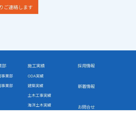
りご連絡します
業部
施工実績
採用情報
岡事業部
ODA実績
田事業部
建築実績
新着情報
土木工事実績
海洋土木実績
お問合せ
舗装工事実績
太陽光発電実績
再生可能エネルギー