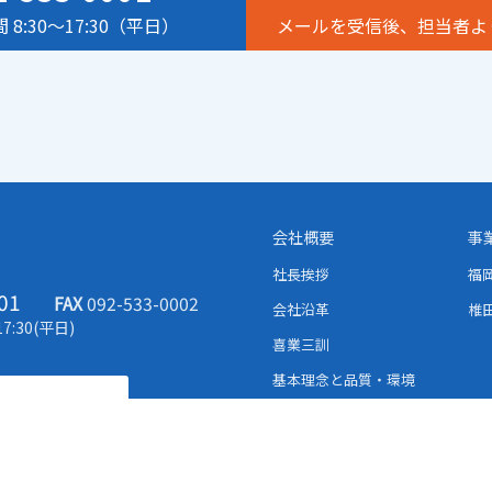
 8:30～17:30（平日）
メールを受信後、担当者よ
会社概要
事
社長挨拶
福
01
FAX
092-533-0002
会社沿革
椎
7:30(平日)
喜業三訓
基本理念と品質・環境
社員紹介
表彰・認定
CSR 社会貢献活動